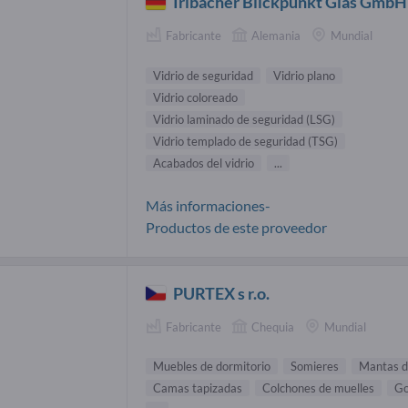
Irlbacher Blickpunkt Glas GmbH
Fabricante
Alemania
Mundial
Vidrio de seguridad
Vidrio plano
Vidrio coloreado
Vidrio laminado de seguridad (LSG)
Vidrio templado de seguridad (TSG)
Acabados del vidrio
...
Más informaciones-
Productos de este proveedor
PURTEX s r.o.
Fabricante
Chequia
Mundial
Muebles de dormitorio
Somieres
Mantas 
Camas tapizadas
Colchones de muelles
Go