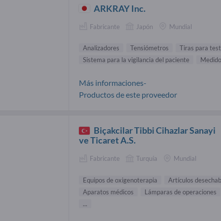
ARKRAY Inc.
Fabricante
Japón
Mundial
Analizadores
Tensiómetros
Tiras para tes
Sistema para la vigilancia del paciente
Medidor
Más informaciones-
Productos de este proveedor
Biçakcilar Tibbi Cihazlar Sanayi
ve Ticaret A.S.
Fabricante
Turquía
Mundial
Equipos de oxigenoterapia
Artículos desecha
Aparatos médicos
Lámparas de operaciones
...