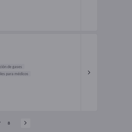
ción de gases
bles para médicos
7
8