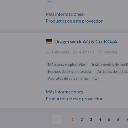
...
Más informaciones-
Productos de este proveedor
Drägerwerk AG & Co. KGaA
Fabricante
Alemania
Mundial
Máscaras respiratorias
Instrumentos de medi
Equipos de oxigenoterapia
Artículos desecha
Aparatos de salvamento
...
Más informaciones-
Productos de este proveedor
1
2
3
4
5
6