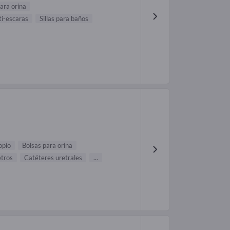
ara orina
i-escaras
Sillas para baños
opio
Bolsas para orina
etros
Catéteres uretrales
...