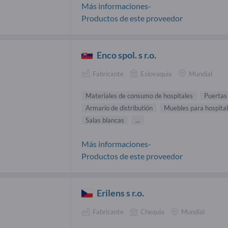
Más informaciones-
Productos de este proveedor
Enco spol. s r.o.
Fabricante
Eslovaquia
Mundial
Materiales de consumo de hospitales
Puertas
Armario de distributión
Muebles para hospita
Salas blancas
...
Más informaciones-
Productos de este proveedor
Erilens s r.o.
Fabricante
Chequia
Mundial