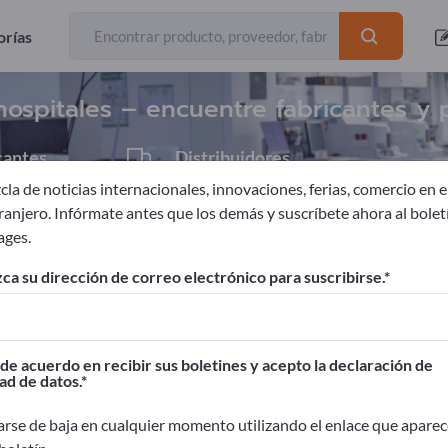
Exportadores
72
orías
ospitales – encuentre fabricantes y
cantes
Distribuidores
4
la de noticias internacionales, innovaciones, ferias, comercio en el
tranjero. Infórmate antes que los demás y suscríbete ahora al bolet
ages.
ales de consumo de hospitales
ca su dirección de correo electrónico para suscribirse.
ages!
Contactos comerciales >> Empiece aquí
de acuerdo en recibir sus boletines y acepto la declaración de
ad de datos.
oductos en Exportpages.
idad>> publicar aquí
rse de baja en cualquier momento utilizando el enlace que aparec