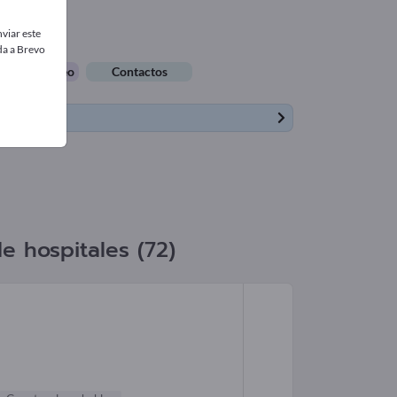
viar este
da a Brevo
tas de empleo
Contactos
cintura
 hospitales (72)