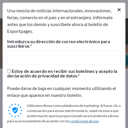
Fabricantes
6
×
Una mezcla de noticias internacionales, innovaciones,
ferias, comercio en el país y en el extranjero. Infórmate
antes que los demás y suscríbete ahora al boletín de
Carpetas flexibles – encuentre
Exportpages.
fabricantes y proveedores
Introduzca su dirección de correo electrónico para
suscribirse.
Exportadores
Fabricantes
6
6
Estoy de acuerdo en recibir sus boletines y acepto la
Exportpages
Material de oficina
declaración de privacidad de datos.
Medios de organización
Carpetas flexibles
Puede darse de baja en cualquier momento utilizando el
enlace que aparece en nuestro boletín.
¡Anúnciese gratis en Exportpages!
Utilizamos Brevo como plataforma de marketing. Al hacer clic a
Necesidades – Ofertas – Productos usados – Contactos
continuación para enviar este formulario, usted reconoce que
comerciales >> Empiece aquí
la información que ha proporcionado será transferida a Brevo
para su procesamiento de acuerdo con las
condiciones de uso
.
Publique su empresa y sus