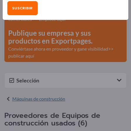
¡Anúnciese gratis en Exportpages!
SUSCRIBIR
Necesidades – Ofertas – Productos usados – Contactos
comerciales >> Empiece aquí
Publique su empresa y sus
productos en Exportpages.
Conviértase ahora en proveedor y gane visibilidad>>
publicar aquí
Selección
Máquinas de construcción
Proveedores de Equipos de
construcción usados (6)