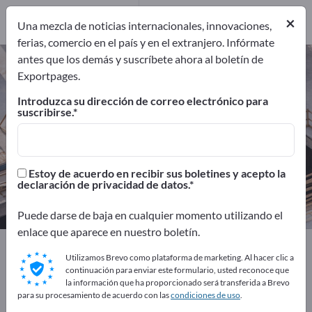
Distribuidores
2
×
Una mezcla de noticias internacionales, innovaciones,
ferias, comercio en el país y en el extranjero. Infórmate
antes que los demás y suscríbete ahora al boletín de
Equipos de construcción usados –
Exportpages.
encuentre fabricantes y
Introduzca su dirección de correo electrónico para
proveedores
suscribirse.
Exportadores
Fabricantes
6
4
Estoy de acuerdo en recibir sus boletines y acepto la
declaración de privacidad de datos.
Distribuidores
2
Puede darse de baja en cualquier momento utilizando el
enlace que aparece en nuestro boletín.
Exportpages
Construcción
Utilizamos Brevo como plataforma de marketing. Al hacer clic a
Máquinas de construcción
continuación para enviar este formulario, usted reconoce que
Equipos de construcción usados
la información que ha proporcionado será transferida a Brevo
para su procesamiento de acuerdo con las
condiciones de uso
.