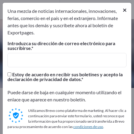
×
Una mezcla de noticias internacionales, innovaciones,
ferias, comercio en el país y en el extranjero. Infórmate
antes que los demás y suscríbete ahora al boletín de
Productos de limpieza de
Exportpages.
instalaciones sanitarias –
Introduzca su dirección de correo electrónico para
encuentre fabricantes y
suscribirse.
proveedores
Exportadores
Fabricantes
Estoy de acuerdo en recibir sus boletines y acepto la
15
15
declaración de privacidad de datos.
Puede darse de baja en cualquier momento utilizando el
Exportpages
Química y farma
Productos de limpieza
enlace que aparece en nuestro boletín.
Productos de limpieza de instalaciones sanitarias
Utilizamos Brevo como plataforma de marketing. Al hacer clic a
continuación para enviar este formulario, usted reconoce que
¡Anúnciese gratis en Exportpages!
la información que ha proporcionado será transferida a Brevo
para su procesamiento de acuerdo con las
condiciones de uso
.
Necesidades – Ofertas – Productos usados – Contactos