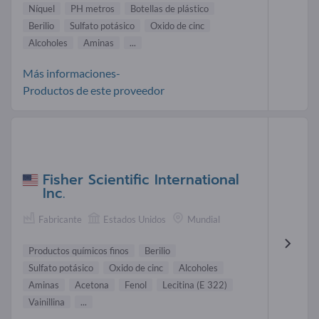
Níquel
PH metros
Botellas de plástico
Berilio
Sulfato potásico
Oxido de cinc
Alcoholes
Aminas
...
Más informaciones-
Productos de este proveedor
Fisher Scientific International
Inc.
Fabricante
Estados Unidos
Mundial
Productos químicos finos
Berilio
Sulfato potásico
Oxido de cinc
Alcoholes
Aminas
Acetona
Fenol
Lecitina (E 322)
Vainillina
...