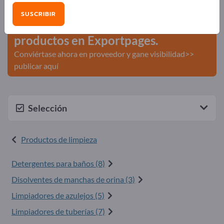
comerciales >> Empiece aquí
SUSCRIBIR
Publique su empresa y sus
productos en Exportpages.
Conviértase ahora en proveedor y gane visibilidad>>
publicar aquí
Selección
Productos de limpieza
Detergentes para baños (8)
Disolventes de manchas de orina (3)
Limpiadores de azulejos (5)
Limpiadores de tuberías (7)