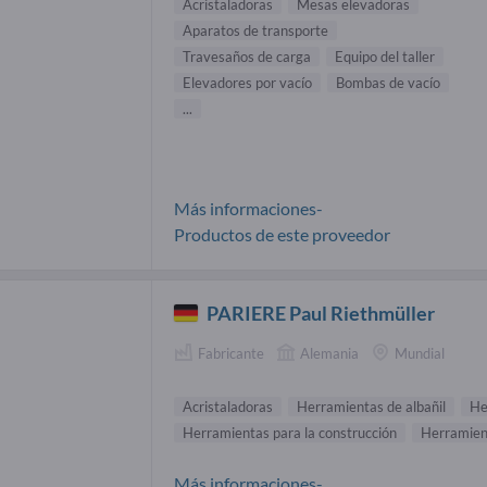
Acristaladoras
Mesas elevadoras
Aparatos de transporte
Travesaños de carga
Equipo del taller
Elevadores por vacío
Bombas de vacío
...
Más informaciones-
Productos de este proveedor
PARIERE Paul Riethmüller
Fabricante
Alemania
Mundial
Acristaladoras
Herramientas de albañil
He
Herramientas para la construcción
Herramien
Más informaciones-