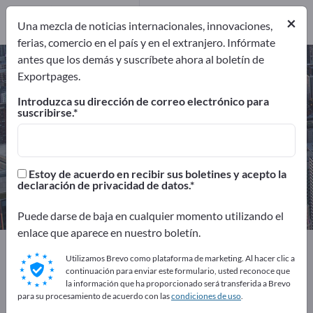
servicio
8
Distribuidores
1
×
Una mezcla de noticias internacionales, innovaciones,
ferias, comercio en el país y en el extranjero. Infórmate
antes que los demás y suscríbete ahora al boletín de
Tratamiento de superficies –
Exportpages.
encuentre fabricantes y
Introduzca su dirección de correo electrónico para
proveedores
suscribirse.
Exportadores
Fabricantes
158
149
Estoy de acuerdo en recibir sus boletines y acepto la
declaración de privacidad de datos.
Proveedores de servicio
Distribuidores
8
1
Puede darse de baja en cualquier momento utilizando el
enlace que aparece en nuestro boletín.
Exportpages
Consultoría y Servicios
Utilizamos Brevo como plataforma de marketing. Al hacer clic a
Tratamiento de superficies
continuación para enviar este formulario, usted reconoce que
la información que ha proporcionado será transferida a Brevo
para su procesamiento de acuerdo con las
condiciones de uso
.
¡Anúnciese gratis en Exportpages!