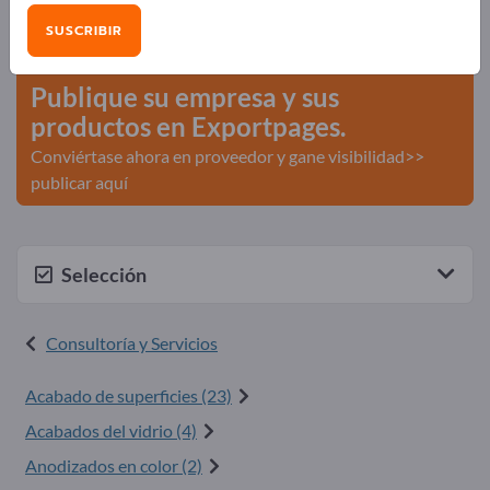
Necesidades – Ofertas – Productos usados – Contactos
SUSCRIBIR
comerciales >> Empiece aquí
Publique su empresa y sus
productos en Exportpages.
Conviértase ahora en proveedor y gane visibilidad>>
publicar aquí
Selección
Consultoría y Servicios
Acabado de superficies (23)
Acabados del vidrio (4)
Anodizados en color (2)