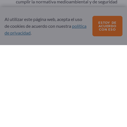
cumplir la normativa medioambiental y de seguridad
aplicable.
Es posible que se apliquen restricciones legales
Al utilizar este página web, acepta el uso
estrictas a determinados procesos, por ejemplo,
ESTOY DE
de cookies de acuerdo con nuestra
política
ACUERDO
revestimientos de cromo (VI), por lo que deben
CON ESO
de privacidad
.
examinarse alternativas.
La puesta en servicio de un tratamiento de superficie no es
un paso puramente formal, sino una decisión técnica
compleja con un gran impacto en la funcionalidad,
durabilidad y calidad del producto final. El éxito de la puesta
en servicio requiere
objetivos
técnicos claros, conocimientos
sobre
materiales y procesos, especificaciones precisas y la
selección de un proveedor de servicios cualificado y con
experiencia. Sólo así se garantiza que los componentes
tratados cumplan las especificaciones requeridas de forma
fiable y a largo plazo.
Puede encargar el tratamiento de superficies en todo el
mundo. En
Exportpages
encontrará amplia información