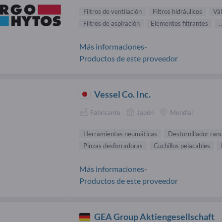
Filtros de ventilación
Filtros hidráulicos
Vál
Filtros de aspiración
Elementos filtrantes
..
Más informaciones-
Productos de este proveedor
Vessel Co. Inc.
Fabricante
Japón
Mundial
Herramientas neumáticas
Destornillador ran
Pinzas desforradoras
Cuchillos pelacables
Más informaciones-
Productos de este proveedor
GEA Group Aktiengesellschaft