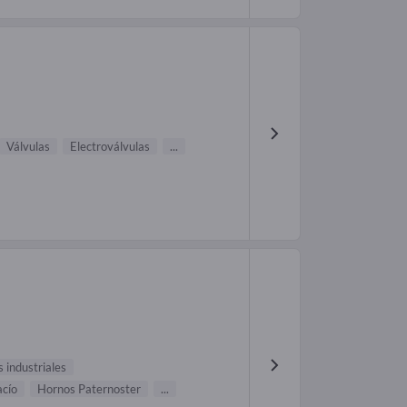
Válvulas
Electroválvulas
...
 industriales
acío
Hornos Paternoster
...