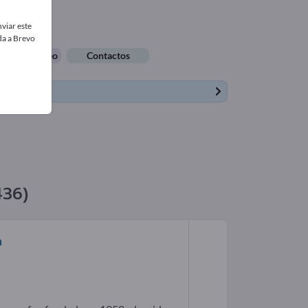
viar este
da a Brevo
tas de empleo
Contactos
436)
m