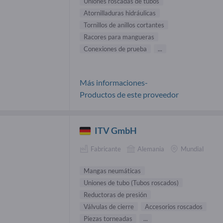
Uniones roscadas de tubos
Atornilladuras hidráulicas
Tornillos de anillos cortantes
Racores para mangueras
Conexiones de prueba
...
Más informaciones-
Productos de este proveedor
ITV GmbH
Fabricante
Alemania
Mundial
Mangas neumáticas
Uniones de tubo (Tubos roscados)
Reductoras de presión
Válvulas de cierre
Accesorios roscados
Piezas torneadas
...