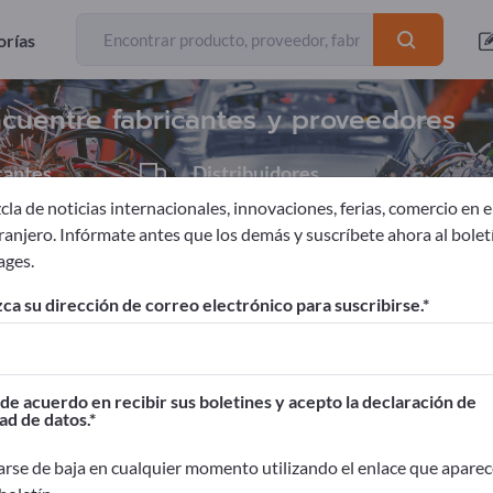
Exportadores
436
orías
ncuentre fabricantes y proveedores
cantes
Distribuidores
4
12
la de noticias internacionales, innovaciones, ferias, comercio en el
tranjero. Infórmate antes que los demás y suscríbete ahora al bolet
ages.
a y neumática
ca su dirección de correo electrónico para suscribirse.
ages!
Contactos comerciales >> Empiece aquí
de acuerdo en recibir sus boletines y acepto la declaración de
ad de datos.
oductos en Exportpages.
idad>> publicar aquí
rse de baja en cualquier momento utilizando el enlace que aparec