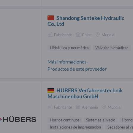
Shandong Senteke Hydraulic
Co.,Ltd
Fabricante
China
Mundial
Hidráulica y neumática
Válvulas hidráulicas
Más informaciones-
Productos de este proveedor
HÜBERS Verfahrenstechnik
Maschinenbau GmbH
Fabricante
Alemania
Mundial
Hornos continuos
Sistemas al vacío
Hornos
Instalaciones de impregnación
Secadores al v