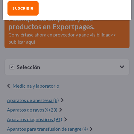
comerciales >> Empiece aquí
SUSCRIBIR
Publique su empresa y sus
productos en Exportpages.
Conviértase ahora en proveedor y gane visibilidad>>
publicar aquí
Selección
Medicina y laboratorio
Aparatos de anestesia (8)
Aparatos de rayos X (23)
Aparatos diagnósticos (91)
Aparatos para transfusión de sangre (4)