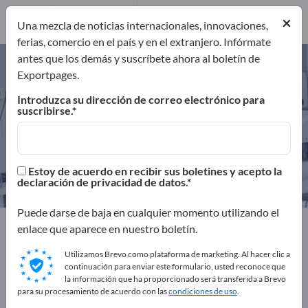
Proveedores de
×
servicio
1
Una mezcla de noticias internacionales, innovaciones,
ferias, comercio en el país y en el extranjero. Infórmate
antes que los demás y suscríbete ahora al boletín de
Aparatos médicos – encuentre
Exportpages.
fabricantes y proveedores
Introduzca su dirección de correo electrónico para
suscribirse.
Exportadores
Fabricantes
193
186
Distribuidores
Proveedores de servicio
Estoy de acuerdo en recibir sus boletines y acepto la
6
1
declaración de privacidad de datos.
Puede darse de baja en cualquier momento utilizando el
Exportpages
Medicina y laboratorio
enlace que aparece en nuestro boletín.
Aparatos médicos
Utilizamos Brevo como plataforma de marketing. Al hacer clic a
continuación para enviar este formulario, usted reconoce que
¡Anúnciese gratis en Exportpages!
la información que ha proporcionado será transferida a Brevo
para su procesamiento de acuerdo con las
condiciones de uso
.
Necesidades – Ofertas – Productos usados – Contactos