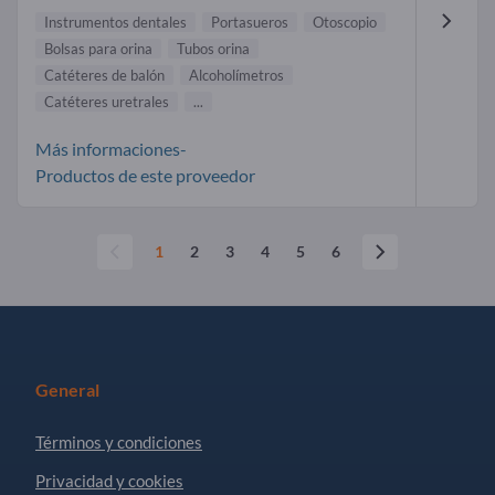
Instrumentos dentales
Portasueros
Otoscopio
Bolsas para orina
Tubos orina
Catéteres de balón
Alcoholímetros
Catéteres uretrales
...
Más informaciones-
Productos de este proveedor
1
2
3
4
5
6
General
Términos y condiciones
Privacidad y cookies