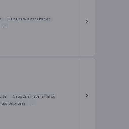
o
Tubos para la canalización
...
orte
Cajas de almacenamiento
cías peligrosas
...