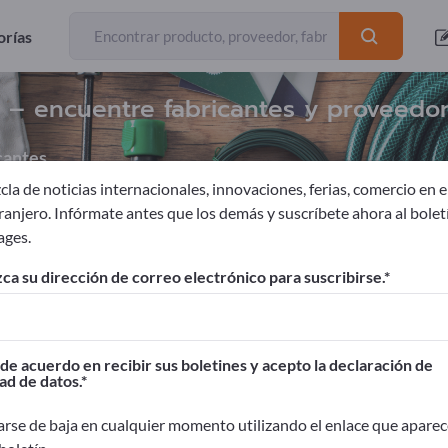
orías
a – encuentre fabricantes y proveedo
cantes
la de noticias internacionales, innovaciones, ferias, comercio en el
tranjero. Infórmate antes que los demás y suscríbete ahora al bolet
ages.
y terrazas
Depósitos de agua de lluvia
ca su dirección de correo electrónico para suscribirse.
ages!
Contactos comerciales >> Empiece aquí
de acuerdo en recibir sus boletines y acepto la declaración de
ad de datos.
oductos en Exportpages.
idad>> publicar aquí
rse de baja en cualquier momento utilizando el enlace que aparec