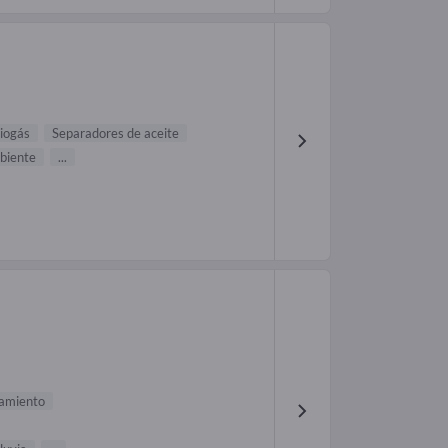
biogás
Separadores de aceite
biente
...
namiento