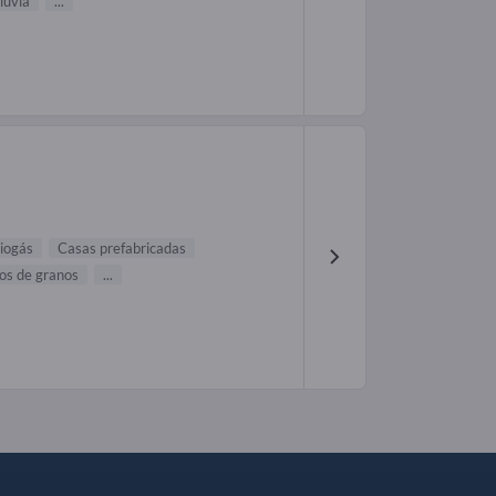
luvia
...
biogás
Casas prefabricadas
los de granos
...