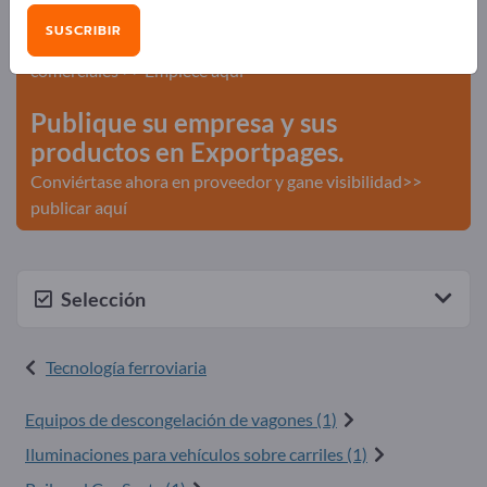
¡Anúnciese gratis en Exportpages!
SUSCRIBIR
Necesidades – Ofertas – Productos usados – Contactos
comerciales >> Empiece aquí
Publique su empresa y sus
productos en Exportpages.
Conviértase ahora en proveedor y gane visibilidad>>
publicar aquí
Selección
Tecnología ferroviaria
Equipos de descongelación de vagones (1)
Iluminaciones para vehículos sobre carriles (1)