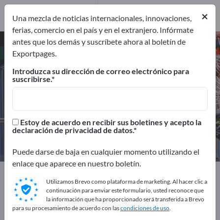
Distribuidores
1
×
Una mezcla de noticias internacionales, innovaciones,
ferias, comercio en el país y en el extranjero. Infórmate
antes que los demás y suscríbete ahora al boletín de
Piezas de vehículos sobre carriles
Exportpages.
– encuentre fabricantes y
Introduzca su dirección de correo electrónico para
proveedores
suscribirse.
Exportadores
Fabricantes
20
19
Estoy de acuerdo en recibir sus boletines y acepto la
declaración de privacidad de datos.
Distribuidores
1
Puede darse de baja en cualquier momento utilizando el
enlace que aparece en nuestro boletín.
Exportpages
Máquinas y plantas
Utilizamos Brevo como plataforma de marketing. Al hacer clic a
Tecnología ferroviaria
continuación para enviar este formulario, usted reconoce que
Piezas de vehículos sobre carriles
la información que ha proporcionado será transferida a Brevo
para su procesamiento de acuerdo con las
condiciones de uso
.