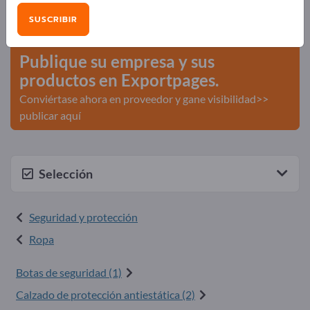
Necesidades – Ofertas – Productos usados – Contactos
SUSCRIBIR
comerciales >> Empiece aquí
Publique su empresa y sus
productos en Exportpages.
Conviértase ahora en proveedor y gane visibilidad>>
publicar aquí
Selección
Seguridad y protección
Ropa
Botas de seguridad (1)
Calzado de protección antiestática (2)