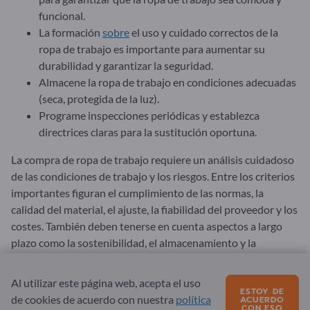
funcional.
La formación
sobre
el uso y cuidado correctos de la
ropa de trabajo es importante para aumentar su
durabilidad y garantizar la seguridad.
Almacene la ropa de trabajo en condiciones adecuadas
(seca, protegida de la luz).
Programe inspecciones periódicas y establezca
directrices claras para la sustitución oportuna.
La compra de ropa de trabajo requiere un análisis cuidadoso
de las condiciones de trabajo y los riesgos. Entre los criterios
importantes figuran el cumplimiento de las normas, la
calidad del material, el ajuste, la fiabilidad del proveedor y los
costes. También deben tenerse en cuenta aspectos a largo
plazo como la sostenibilidad, el almacenamiento y la
formación de los empleados para garantizar la eficacia y la
seguridad de la ropa de protección.
Al utilizar este página web, acepta el uso
ESTOY DE
de cookies de acuerdo con nuestra
política
ACUERDO
La ropa de trabajo puede adquirirse a distintos proveedores.
CON ESO