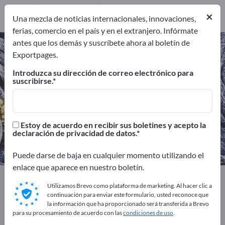
Distribuidores
9
×
Una mezcla de noticias internacionales, innovaciones,
ferias, comercio en el país y en el extranjero. Infórmate
antes que los demás y suscríbete ahora al boletín de
Ropa de trabajo / Ropa de
Exportpages.
protección – encuentre
Introduzca su dirección de correo electrónico para
fabricantes y proveedores
suscribirse.
Exportadores
Fabricantes
80
71
Estoy de acuerdo en recibir sus boletines y acepto la
declaración de privacidad de datos.
Distribuidores
9
Puede darse de baja en cualquier momento utilizando el
enlace que aparece en nuestro boletín.
Exportpages
Seguridad y protección
Utilizamos Brevo como plataforma de marketing. Al hacer clic a
Ropa de trabajo / Ropa de protección
continuación para enviar este formulario, usted reconoce que
la información que ha proporcionado será transferida a Brevo
para su procesamiento de acuerdo con las
condiciones de uso
.
¡Anúnciese gratis en Exportpages!