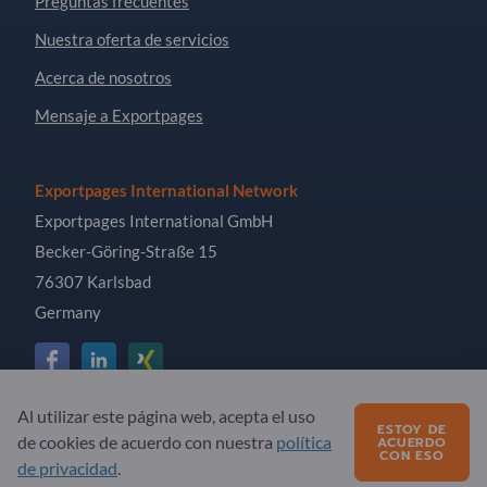
Preguntas frecuentes
Nuestra oferta de servicios
Acerca de nosotros
Mensaje a Exportpages
Exportpages International Network
Exportpages International GmbH
Becker-Göring-Straße 15
76307 Karlsbad
Germany
Al utilizar este página web, acepta el uso
Copyright © 2026 Exportpages International GmbH. All
ESTOY DE
de cookies de acuerdo con nuestra
política
ACUERDO
Rights Reserved.
CON ESO
de privacidad
.