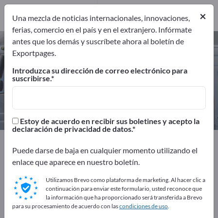
10
×
Una mezcla de noticias internacionales, innovaciones,
ferias, comercio en el país y en el extranjero. Infórmate
antes que los demás y suscríbete ahora al boletín de
Remolques para camiones –
Exportpages.
encuentre fabricantes y
Introduzca su dirección de correo electrónico para
proveedores
suscribirse.
Exportadores
Fabricantes
10
10
Estoy de acuerdo en recibir sus boletines y acepto la
declaración de privacidad de datos.
Exportpages
Vehículos
Vehículos industriales
Puede darse de baja en cualquier momento utilizando el
Remolque de transporte
Remolques para camiones
enlace que aparece en nuestro boletín.
¡Anúnciese gratis en Exportpages!
Utilizamos Brevo como plataforma de marketing. Al hacer clic a
continuación para enviar este formulario, usted reconoce que
Necesidades – Ofertas – Productos usados – Contactos
la información que ha proporcionado será transferida a Brevo
para su procesamiento de acuerdo con las
condiciones de uso
.
comerciales >> Empiece aquí