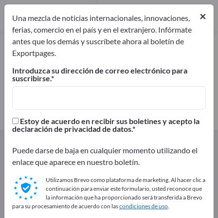
Fabricantes
26
×
Una mezcla de noticias internacionales, innovaciones,
ferias, comercio en el país y en el extranjero. Infórmate
antes que los demás y suscríbete ahora al boletín de
Leche y productos lácteos –
Exportpages.
encuentre fabricantes y
Introduzca su dirección de correo electrónico para
proveedores
suscribirse.
Exportadores
Fabricantes
26
26
Estoy de acuerdo en recibir sus boletines y acepto la
declaración de privacidad de datos.
Exportpages
Productos alimenticios y bebidas
Puede darse de baja en cualquier momento utilizando el
Leche y productos lácteos
enlace que aparece en nuestro boletín.
¡Anúnciese gratis en Exportpages!
Utilizamos Brevo como plataforma de marketing. Al hacer clic a
continuación para enviar este formulario, usted reconoce que
Necesidades – Ofertas – Productos usados – Contactos
la información que ha proporcionado será transferida a Brevo
para su procesamiento de acuerdo con las
condiciones de uso
.
comerciales >> Empiece aquí