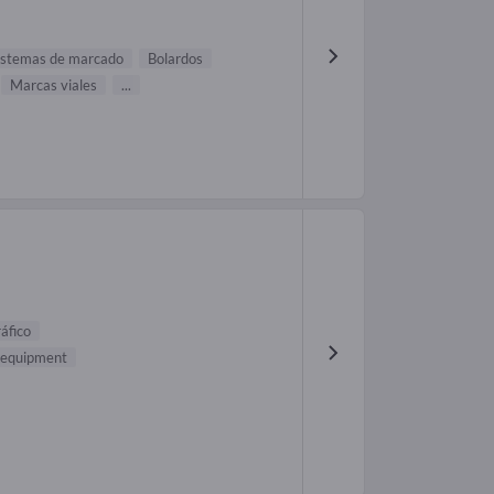
istemas de marcado
Bolardos
Marcas viales
...
ráfico
l equipment