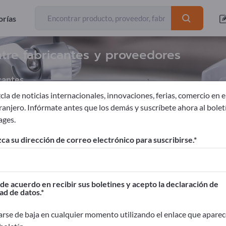
orías
ntre fabricantes y proveedores
cantes
la de noticias internacionales, innovaciones, ferias, comercio en el
tranjero. Infórmate antes que los demás y suscríbete ahora al bolet
ages.
c control equipment
Espejos de tráfico
ca su dirección de correo electrónico para suscribirse.
ages!
Contactos comerciales >> Empiece aquí
de acuerdo en recibir sus boletines y acepto la declaración de
ad de datos.
oductos en Exportpages.
idad>> publicar aquí
rse de baja en cualquier momento utilizando el enlace que aparec