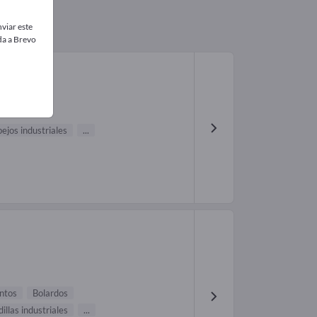
viar este
da a Brevo
ejos industriales
...
antos
Bolardos
illas industriales
...