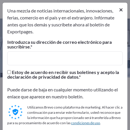
Fabricantes
9
×
Una mezcla de noticias internacionales, innovaciones,
ferias, comercio en el país y en el extranjero. Infórmate
antes que los demás y suscríbete ahora al boletín de
Aparatos de fisioterapia –
Exportpages.
encuentre fabricantes y
Introduzca su dirección de correo electrónico para
proveedores
suscribirse.
Exportadores
Fabricantes
9
9
Estoy de acuerdo en recibir sus boletines y acepto la
declaración de privacidad de datos.
Exportpages
Medicina y laboratorio
Puede darse de baja en cualquier momento utilizando el
Fisioterapia y ortopedia
Aparatos de fisioterapia
enlace que aparece en nuestro boletín.
¡Anúnciese gratis en Exportpages!
Utilizamos Brevo como plataforma de marketing. Al hacer clic a
continuación para enviar este formulario, usted reconoce que
Necesidades – Ofertas – Productos usados – Contactos
la información que ha proporcionado será transferida a Brevo
para su procesamiento de acuerdo con las
condiciones de uso
.
comerciales >> Empiece aquí