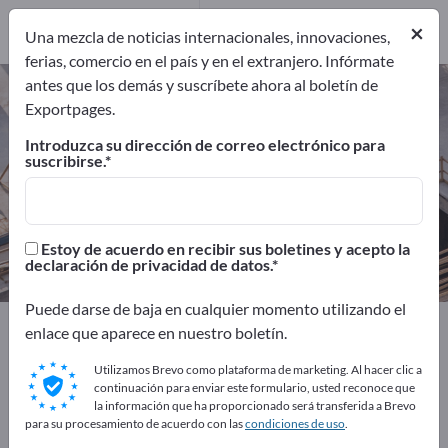
Fabricantes
141
Distribuidores
2
×
Una mezcla de noticias internacionales, innovaciones,
ferias, comercio en el país y en el extranjero. Infórmate
antes que los demás y suscríbete ahora al boletín de
Ingeniería sanitaria – encuentre
Exportpages.
fabricantes y proveedores
Introduzca su dirección de correo electrónico para
suscribirse.
Exportadores
Fabricantes
143
141
Distribuidores
Estoy de acuerdo en recibir sus boletines y acepto la
2
declaración de privacidad de datos.
Puede darse de baja en cualquier momento utilizando el
Exportpages
Construcción
Ingeniería sanitaria
enlace que aparece en nuestro boletín.
Utilizamos Brevo como plataforma de marketing. Al hacer clic a
¡Anúnciese gratis en Exportpages!
continuación para enviar este formulario, usted reconoce que
la información que ha proporcionado será transferida a Brevo
Necesidades – Ofertas – Productos usados – Contactos
para su procesamiento de acuerdo con las
condiciones de uso
.
comerciales >> Empiece aquí