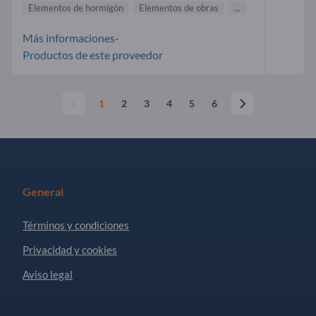
Elementos de hormigón
Elementos de obras
...
Más informaciones-
Productos de este proveedor
1
2
3
4
5
6
General
Términos y condiciones
Privacidad y cookies
Aviso legal