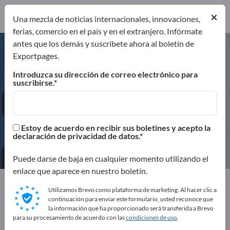
Distribuidores
1
×
Una mezcla de noticias internacionales, innovaciones,
ferias, comercio en el país y en el extranjero. Infórmate
antes que los demás y suscríbete ahora al boletín de
Puestos de ensamblaje –
Exportpages.
encuentre fabricantes y
Introduzca su dirección de correo electrónico para
proveedores
suscribirse.
Exportadores
Fabricantes
25
24
Estoy de acuerdo en recibir sus boletines y acepto la
declaración de privacidad de datos.
Distribuidores
1
Puede darse de baja en cualquier momento utilizando el
enlace que aparece en nuestro boletín.
Exportpages
Utilizamos Brevo como plataforma de marketing. Al hacer clic a
Equipamiento de la empresa / Mobiliario institucional
continuación para enviar este formulario, usted reconoce que
Instalaciones fabriles y de almacenamiento
la información que ha proporcionado será transferida a Brevo
Puestos de ensamblaje
para su procesamiento de acuerdo con las
condiciones de uso
.