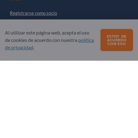
Registrarse como socio
Suscribirse al boletín
Al utilizar este página web, acepta el uso
ESTOY DE
de cookies de acuerdo con nuestra
política
ACUERDO
CON ESO
¿Preguntas?
de privacidad
.
Preguntas frecuentes
Nuestra oferta de servicios
Acerca de nosotros
Mensaje a Exportpages
Exportpages International Network
Exportpages International GmbH
Becker-Göring-Straße 15