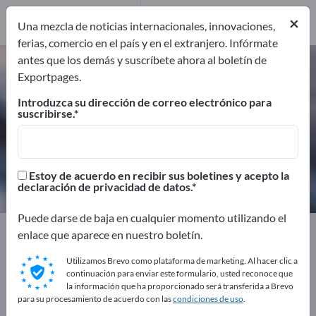
Distribuidores
1
×
Una mezcla de noticias internacionales, innovaciones,
ferias, comercio en el país y en el extranjero. Infórmate
antes que los demás y suscríbete ahora al boletín de
Lubricantes – encuentre
Exportpages.
fabricantes y proveedores
Introduzca su dirección de correo electrónico para
suscribirse.
Exportadores
Fabricantes
65
64
Distribuidores
Estoy de acuerdo en recibir sus boletines y acepto la
1
declaración de privacidad de datos.
Puede darse de baja en cualquier momento utilizando el
Exportpages
Herramientas de taller
Lubricantes
enlace que aparece en nuestro boletín.
Utilizamos Brevo como plataforma de marketing. Al hacer clic a
¡Anúnciese gratis en Exportpages!
continuación para enviar este formulario, usted reconoce que
la información que ha proporcionado será transferida a Brevo
Necesidades – Ofertas – Productos usados – Contactos
para su procesamiento de acuerdo con las
condiciones de uso
.
comerciales >> Empiece aquí