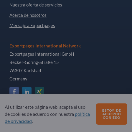
Nuestra oferta de servicios
Acerca de nosotros
Mensaje a Exportpages
Exportpages International Network
Exportpages International GmbH
Becker-Göring-Straße 15
76307 Karlsbad
Germany
Al utilizar este página web, acepta el uso
Copyright © 2026 Exportpages International GmbH. All
ESTOY DE
de cookies de acuerdo con nuestra
política
ACUERDO
Rights Reserved.
CON ESO
de privacidad
.