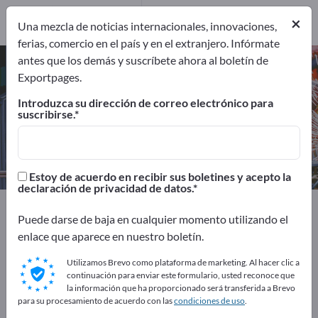
10
×
Una mezcla de noticias internacionales, innovaciones,
ferias, comercio en el país y en el extranjero. Infórmate
antes que los demás y suscríbete ahora al boletín de
Básculas dosificadoras –
Exportpages.
encuentre fabricantes y
Introduzca su dirección de correo electrónico para
proveedores
suscribirse.
Exportadores
Fabricantes
10
10
Estoy de acuerdo en recibir sus boletines y acepto la
declaración de privacidad de datos.
Exportpages
Máquinas y plantas
Puede darse de baja en cualquier momento utilizando el
Técnica de dosificación
Básculas dosificadoras
enlace que aparece en nuestro boletín.
¡Anúnciese gratis en Exportpages!
Utilizamos Brevo como plataforma de marketing. Al hacer clic a
continuación para enviar este formulario, usted reconoce que
Necesidades – Ofertas – Productos usados – Contactos
la información que ha proporcionado será transferida a Brevo
para su procesamiento de acuerdo con las
condiciones de uso
.
comerciales >> Empiece aquí