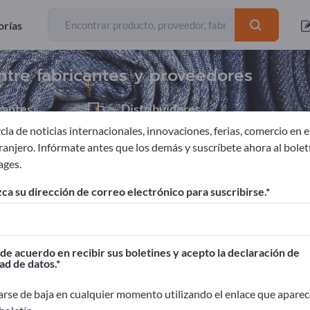
Exportadores
11
orías
ntre fabricantes y proveedores
cantes
Distribuidores
3
la de noticias internacionales, innovaciones, ferias, comercio en el
tranjero. Infórmate antes que los demás y suscríbete ahora al bolet
ages.
timiento
Tejidos de plástico
ca su dirección de correo electrónico para suscribirse.
ages!
Contactos comerciales >> Empiece aquí
de acuerdo en recibir sus boletines y acepto la declaración de
ad de datos.
oductos en Exportpages.
idad>> publicar aquí
rse de baja en cualquier momento utilizando el enlace que aparec