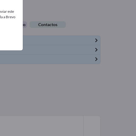
viar este
da a Brevo
tas de empleo
Contactos