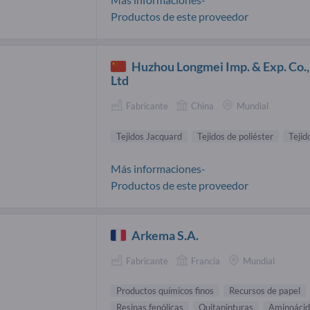
Productos de este proveedor
Huzhou Longmei Imp. & Exp. Co.,
Ltd
Fabricante
China
Mundial
Tejidos Jacquard
Tejidos de poliéster
Tejid
Más informaciones-
Productos de este proveedor
Arkema S.A.
Fabricante
Francia
Mundial
Productos químicos finos
Recursos de papel
Resinas fenólicas
Quitapinturas
Aminoácid