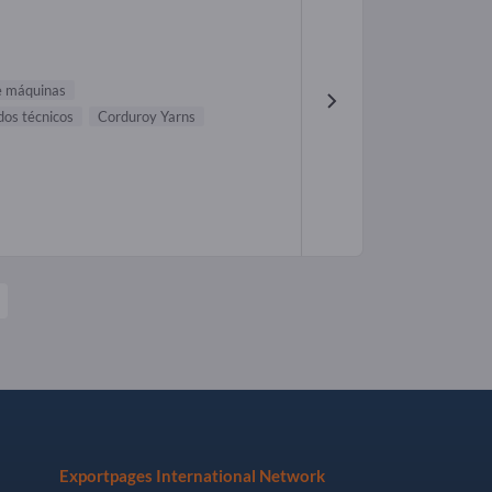
e máquinas
dos técnicos
Corduroy Yarns
Exportpages International Network