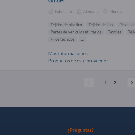
GmbH
Fabricante
Alemania
Mundial
Tejidos de plástico
Tejidos de lino
Piezas d
Partes de vehículos utilitarios
Textiles
Teji
Hilos técnicos
...
Más informaciones-
Productos de este proveedor
1
2
¿Preguntas?