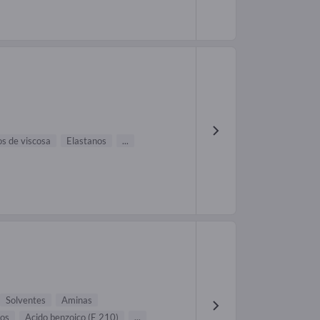
os de viscosa
Elastanos
...
Solventes
Aminas
os
Acido benzoico (E 210)
...