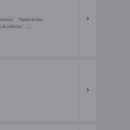
viscosos
Tejidos de lino
s de poliéster
...