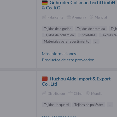
Gebrüder Colsman Textil GmbH
& Co. KG
Fabricante
Alemania
Mundial
Tejidos de algodón
Tejidos de aramida
Teji
Tejidos de poliamida
Entretelas
Textiles t
Materiales para revestimiento
...
Más informaciones-
Productos de este proveedor
Huzhou Aide Import & Export
Co., Ltd
Distribuidor
China
Mundial
Tejidos Jacquard
Tejidos de poliéster
...
Más informaciones-