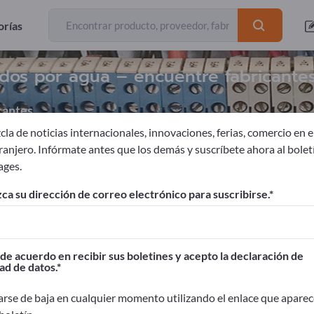
orías
rados por agua – encuentre fabricante
cantes
la de noticias internacionales, innovaciones, ferias, comercio en el
tranjero. Infórmate antes que los demás y suscríbete ahora al bolet
ages.
éctricos
Motores eléctricos refrigerados por agua
ca su dirección de correo electrónico para suscribirse.
ages!
Contactos comerciales >> Empiece aquí
de acuerdo en recibir sus boletines y acepto la declaración de
ad de datos.
oductos en Exportpages.
idad>> publicar aquí
rse de baja en cualquier momento utilizando el enlace que aparec