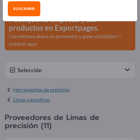
comerciales >> Empiece aquí
SUSCRIBIR
Publique su empresa y sus
productos en Exportpages.
Conviértase ahora en proveedor y gane visibilidad>>
publicar aquí
Selección
Herramientas de precisión
Limas y escofinas
Proveedores de Limas de
precisión (11)