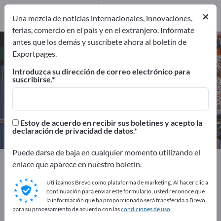
Distribuidores
×
2
Una mezcla de noticias internacionales, innovaciones,
ferias, comercio en el país y en el extranjero. Infórmate
antes que los demás y suscríbete ahora al boletín de
Limas de precisión – encuentre
Exportpages.
fabricantes y proveedores
Introduzca su dirección de correo electrónico para
suscribirse.
Exportadores
Fabricantes
11
9
Distribuidores
Estoy de acuerdo en recibir sus boletines y acepto la
2
declaración de privacidad de datos.
Puede darse de baja en cualquier momento utilizando el
Exportpages
Herramientas de taller
enlace que aparece en nuestro boletín.
Herramientas de precisión
Limas de precisión
Utilizamos Brevo como plataforma de marketing. Al hacer clic a
continuación para enviar este formulario, usted reconoce que
¡Anúnciese gratis en Exportpages!
la información que ha proporcionado será transferida a Brevo
para su procesamiento de acuerdo con las
condiciones de uso
.
Necesidades – Ofertas – Productos usados – Contactos