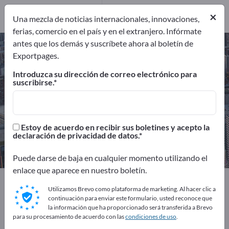
servicio
2
Distribuidores
1
×
Una mezcla de noticias internacionales, innovaciones,
ferias, comercio en el país y en el extranjero. Infórmate
antes que los demás y suscríbete ahora al boletín de
Elaboración de metales –
Exportpages.
encuentre fabricantes y
Introduzca su dirección de correo electrónico para
proveedores
suscribirse.
Exportadores
Fabricantes
126
123
Estoy de acuerdo en recibir sus boletines y acepto la
declaración de privacidad de datos.
Proveedores de servicio
Distribuidores
2
1
Puede darse de baja en cualquier momento utilizando el
enlace que aparece en nuestro boletín.
Exportpages
Consultoría y Servicios
Utilizamos Brevo como plataforma de marketing. Al hacer clic a
Fabricación por contrato
Elaboración de metales
continuación para enviar este formulario, usted reconoce que
la información que ha proporcionado será transferida a Brevo
para su procesamiento de acuerdo con las
condiciones de uso
.
¡Anúnciese gratis en Exportpages!