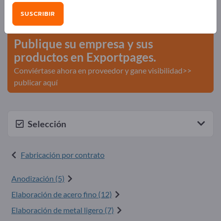
Necesidades – Ofertas – Productos usados – Contactos
SUSCRIBIR
comerciales >> Empiece aquí
Publique su empresa y sus
productos en Exportpages.
Conviértase ahora en proveedor y gane visibilidad>>
publicar aquí
Selección
Fabricación por contrato
Anodización (5)
Elaboración de acero fino (12)
Elaboración de metal ligero (7)