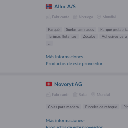
Alloc A/S
Fabricante
Noruega
Mundial
Parqué
Suelos laminados
Parqué prefabri
Tarimas flotantes
Zócalos
Adhesivos para
...
Más informaciones-
Productos de este proveedor
Novoryt AG
Fabricante
Suiza
Mundial
Colas para madera
Pinceles de retoque
Pi
Más informaciones-
Productos de este proveedor