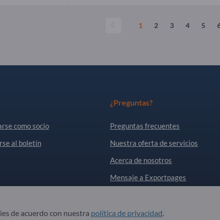
1
2
3
4
5
¿Preguntas?
arse como socio
Preguntas frecuentes
rse al boletín
Nuestra oferta de servicios
Acerca de nosotros
Mensaje a Exportpages
. All Rights Reserved.
okies de acuerdo con nuestra
política de privacidad
.