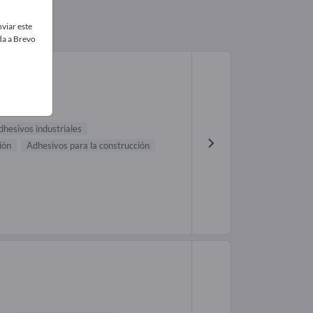
viar este
da a Brevo
dhesivos industriales
ión
Adhesivos para la construcción