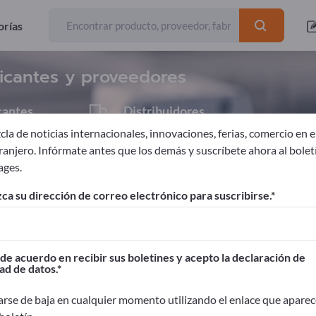
Exportadores
53
orías
icantes y proveedores
cantes
Distribuidores
2
la de noticias internacionales, innovaciones, ferias, comercio en el
tranjero. Infórmate antes que los demás y suscríbete ahora al bolet
ages.
dhesiva
Adhesivos
ca su dirección de correo electrónico para suscribirse.
ages!
Contactos comerciales >> Empiece aquí
de acuerdo en recibir sus boletines y acepto la declaración de
ad de datos.
oductos en Exportpages.
idad>> publicar aquí
rse de baja en cualquier momento utilizando el enlace que aparec