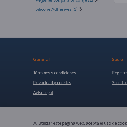
Silicone Adhesives (1)
General
Socio
Términos y condiciones
Registr
Privacidad y cookies
Suscribi
Aviso legal
Copyright © 2026 Exportpages International GmbH
Al utilizar este página web, acepta el uso de co