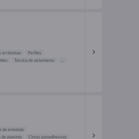
s en láminas
Perfiles
ldes
Técnica de aislamiento
...
s de embalaje
 de aluminio
Cintas autoadhesivas