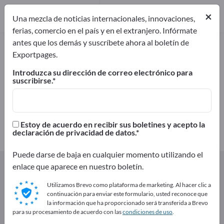
Distribuidores
8
×
Una mezcla de noticias internacionales, innovaciones,
ferias, comercio en el país y en el extranjero. Infórmate
antes que los demás y suscríbete ahora al boletín de
Tubos de acero – encuentre
Exportpages.
fabricantes y proveedores
Introduzca su dirección de correo electrónico para
suscribirse.
Exportadores
Fabricantes
28
20
Distribuidores
Estoy de acuerdo en recibir sus boletines y acepto la
8
declaración de privacidad de datos.
Puede darse de baja en cualquier momento utilizando el
Exportpages
Componentes y Piezas
enlace que aparece en nuestro boletín.
Acero y productos de acero
Tubos de acero
Utilizamos Brevo como plataforma de marketing. Al hacer clic a
continuación para enviar este formulario, usted reconoce que
¡Anúnciese gratis en Exportpages!
la información que ha proporcionado será transferida a Brevo
para su procesamiento de acuerdo con las
condiciones de uso
.
Necesidades – Ofertas – Productos usados – Contactos