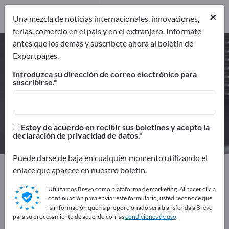
Distribuidores
7
×
Una mezcla de noticias internacionales, innovaciones,
ferias, comercio en el país y en el extranjero. Infórmate
antes que los demás y suscríbete ahora al boletín de
Piezas de goma – encuentre
Exportpages.
fabricantes y proveedores
Introduzca su dirección de correo electrónico para
suscribirse.
Exportadores
Fabricantes
75
68
Distribuidores
Estoy de acuerdo en recibir sus boletines y acepto la
7
declaración de privacidad de datos.
Puede darse de baja en cualquier momento utilizando el
Exportpages
Componentes y Piezas
enlace que aparece en nuestro boletín.
Piezas de proveedor
Piezas de goma
Utilizamos Brevo como plataforma de marketing. Al hacer clic a
continuación para enviar este formulario, usted reconoce que
¡Anúnciese gratis en Exportpages!
la información que ha proporcionado será transferida a Brevo
para su procesamiento de acuerdo con las
condiciones de uso
.
Necesidades – Ofertas – Productos usados – Contactos