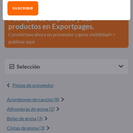
comerciales >> Empiece aquí
SUSCRIBIR
Publique su empresa y sus
productos en Exportpages.
Conviértase ahora en proveedor y gane visibilidad>>
publicar aquí
Selección
Piezas de proveedor
Acordeones de caucho (8)
Alfrombras de goma (2)
Bolas de goma (3)
Cintas de goma (3)