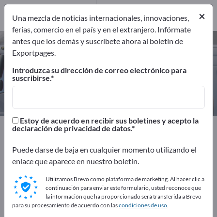
Fabricantes
7
×
Una mezcla de noticias internacionales, innovaciones,
ferias, comercio en el país y en el extranjero. Infórmate
antes que los demás y suscríbete ahora al boletín de
Caravanas – encuentre fabricantes
Exportpages.
y proveedores
Introduzca su dirección de correo electrónico para
suscribirse.
Exportadores
Fabricantes
7
7
Estoy de acuerdo en recibir sus boletines y acepto la
Exportpages
Deporte y Tiempo Libre
declaración de privacidad de datos.
Accesorios de camping
Caravanas
Puede darse de baja en cualquier momento utilizando el
enlace que aparece en nuestro boletín.
¡Anúnciese gratis en Exportpages!
Utilizamos Brevo como plataforma de marketing. Al hacer clic a
Necesidades – Ofertas – Productos usados – Contactos
continuación para enviar este formulario, usted reconoce que
comerciales >> Empiece aquí
la información que ha proporcionado será transferida a Brevo
para su procesamiento de acuerdo con las
condiciones de uso
.
Publique su empresa y sus