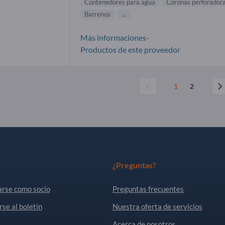
Contenedores para agua
Coronas perforador
Barrenos
...
Más informaciones-
Productos de este proveedor
1
2
¿Preguntas?
arse como socio
Preguntas frecuentes
rse al boletín
Nuestra oferta de servicios
Acerca de nosotros