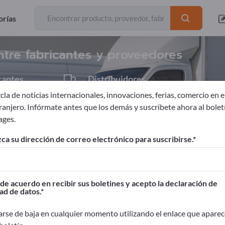
Exportadores
12
orías
tre fabricantes y proveedores
cantes
Distribuidores
1
la de noticias internacionales, innovaciones, ferias, comercio en el
tranjero. Infórmate antes que los demás y suscríbete ahora al bolet
ages.
les
Camiones cisterna
ca su dirección de correo electrónico para suscribirse.
ages!
Contactos comerciales >> Empiece aquí
de acuerdo en recibir sus boletines y acepto la declaración de
ad de datos.
oductos en Exportpages.
idad>> publicar aquí
rse de baja en cualquier momento utilizando el enlace que aparec