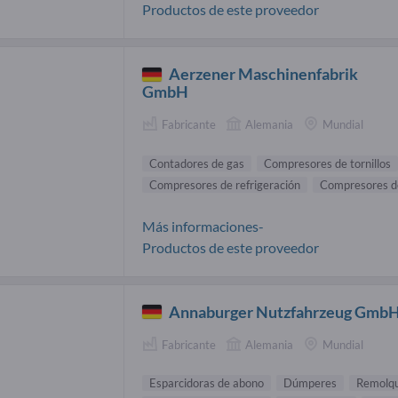
Productos de este proveedor
Aerzener Maschinenfabrik
GmbH
Fabricante
Alemania
Mundial
Contadores de gas
Compresores de tornillos
Compresores de refrigeración
Compresores de
Más informaciones-
Productos de este proveedor
Annaburger Nutzfahrzeug Gmb
Fabricante
Alemania
Mundial
Esparcidoras de abono
Dúmperes
Remolqu