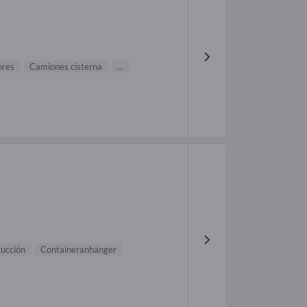
ores
Camiones cisterna
...
rucción
Containeranhänger