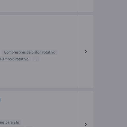
Compresores de pistón rotativo
 émbolo rotativo
...
H
es para silo