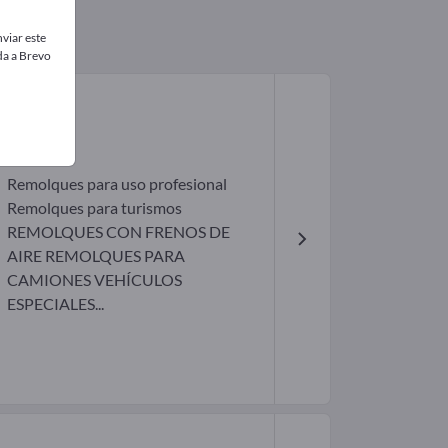
viar este
da a Brevo
H
Remolques para uso profesional
Remolques para turismos
REMOLQUES CON FRENOS DE
AIRE REMOLQUES PARA
CAMIONES VEHÍCULOS
ESPECIALES...