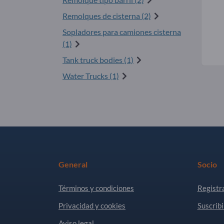
Remolques de cisterna (2)
Sopladores para camiones cisterna
(1)
Tank truck bodies (1)
Water Trucks (1)
General
Socio
Términos y condiciones
Registr
Privacidad y cookies
Suscribi
Aviso legal