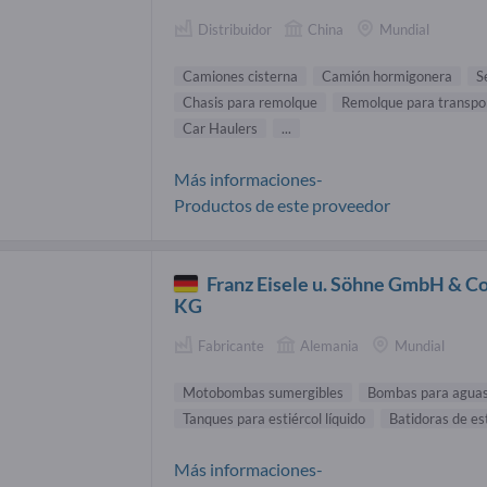
Distribuidor
China
Mundial
Camiones cisterna
Camión hormigonera
S
Chasis para remolque
Remolque para transpo
Car Haulers
...
Más informaciones-
Productos de este proveedor
Franz Eisele u. Söhne GmbH & Co
KG
Fabricante
Alemania
Mundial
Motobombas sumergibles
Bombas para aguas
Tanques para estiércol líquido
Batidoras de es
Más informaciones-