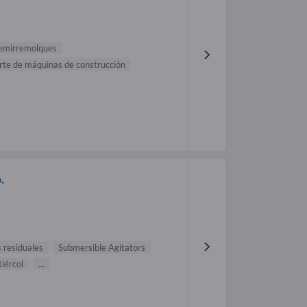
emirremolques
rte de máquinas de construcción
.
 residuales
Submersible Agitators
tiércol
...