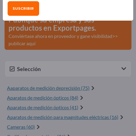
comerciales >> Empiece aquí
SUSCRIBIR
Publique su empresa y sus
productos en Exportpages.
Conviértase ahora en proveedor y gane visibilidad>>
publicar aquí
Selección
Aaparatos de medición deprecisión (75)
Aparatos de medición ópticos (84)
Aparatos de medición ópticos (41)
Aparatos de medición para magnitudes eléctricas (16)
Cameras (60)