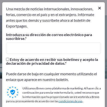
Proveedores de
×
servicio
1
Una mezcla de noticias internacionales, innovaciones,
ferias, comercio en el país y en el extranjero. Infórmate
antes que los demás y suscríbete ahora al boletín de
Tecnología de medición y óptica –
Exportpages.
encuentre fabricantes y
Introduzca su dirección de correo electrónico para
proveedores
suscribirse.
Exportadores
Fabricantes
954
923
Estoy de acuerdo en recibir sus boletines y acepto la
declaración de privacidad de datos.
Distribuidores
Proveedores de servicio
30
1
Puede darse de baja en cualquier momento utilizando el
enlace que aparece en nuestro boletín.
Exportpages
Tecnología de medición y óptica
Utilizamos Brevo como plataforma de marketing. Al hacer clic a
continuación para enviar este formulario, usted reconoce que
la información que ha proporcionado será transferida a Brevo
¡Anúnciese gratis en Exportpages!
para su procesamiento de acuerdo con las
condiciones de uso
.
Necesidades – Ofertas – Productos usados – Contactos