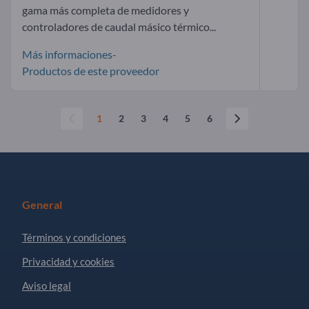
gama más completa de medidores y
controladores de caudal másico térmico...
Más informaciones-
Productos de este proveedor
1
2
3
4
5
6
General
Términos y condiciones
Privacidad y cookies
Aviso legal