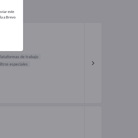
viar este
da a Brevo
lataformas de trabajo
iltros especiales