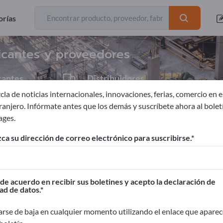
Exportadores
33
orías
icantes y proveedores
cantes
Distribuidores
5
la de noticias internacionales, innovaciones, ferias, comercio en el
tranjero. Infórmate antes que los demás y suscríbete ahora al bolet
ages.
onstrucción
Andamios
ca su dirección de correo electrónico para suscribirse.
ages!
Contactos comerciales >> Empiece aquí
de acuerdo en recibir sus boletines y acepto la declaración de
ad de datos.
oductos en Exportpages.
idad>> publicar aquí
rse de baja en cualquier momento utilizando el enlace que aparec