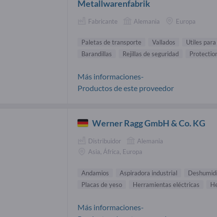
Metallwarenfabrik
Fabricante
Alemania
Europa
Paletas de transporte
Vallados
Utiles para
Barandillas
Rejillas de seguridad
Protectio
Más informaciones-
Productos de este proveedor
Werner Ragg GmbH & Co. KG
Distribuidor
Alemania
Asia, África, Europa
Andamios
Aspiradora industrial
Deshumidi
Placas de yeso
Herramientas eléctricas
He
Más informaciones-