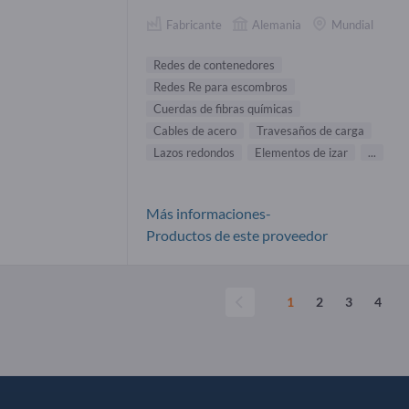
Fabricante
Alemania
Mundial
Redes de contenedores
Redes Re para escombros
Cuerdas de fibras químicas
Cables de acero
Travesaños de carga
Lazos redondos
Elementos de izar
...
Más informaciones-
Productos de este proveedor
1
2
3
4