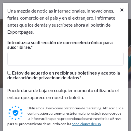
Distribuidores
×
4
Una mezcla de noticias internacionales, innovaciones,
ferias, comercio en el país y en el extranjero. Infórmate
antes que los demás y suscríbete ahora al boletín de
Material de escribir – encuentre
Exportpages.
fabricantes y proveedores
Introduzca su dirección de correo electrónico para
suscribirse.
Exportadores
Fabricantes
76
72
Distribuidores
Estoy de acuerdo en recibir sus boletines y acepto la
4
declaración de privacidad de datos.
Puede darse de baja en cualquier momento utilizando el
Exportpages
Material de oficina
Material de escribir
enlace que aparece en nuestro boletín.
Utilizamos Brevo como plataforma de marketing. Al hacer clic a
¡Anúnciese gratis en Exportpages!
continuación para enviar este formulario, usted reconoce que
la información que ha proporcionado será transferida a Brevo
Necesidades – Ofertas – Productos usados – Contactos
para su procesamiento de acuerdo con las
condiciones de uso
.
comerciales >> Empiece aquí