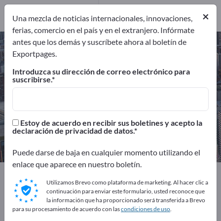
Proveedores de
servicio
1
×
Una mezcla de noticias internacionales, innovaciones,
ferias, comercio en el país y en el extranjero. Infórmate
antes que los demás y suscríbete ahora al boletín de
Eliminación del amianto –
Exportpages.
encuentre fabricantes y
Introduzca su dirección de correo electrónico para
proveedores
suscribirse.
Exportadores
Fabricantes
2
1
Estoy de acuerdo en recibir sus boletines y acepto la
declaración de privacidad de datos.
Proveedores de servicio
1
Puede darse de baja en cualquier momento utilizando el
enlace que aparece en nuestro boletín.
Exportpages
Consultoría y Servicios
Utilizamos Brevo como plataforma de marketing. Al hacer clic a
Eliminación de residuos y reciclado
continuación para enviar este formulario, usted reconoce que
Eliminación del amianto
la información que ha proporcionado será transferida a Brevo
para su procesamiento de acuerdo con las
condiciones de uso
.