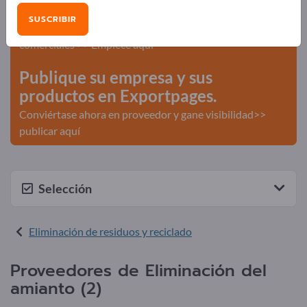
¡Anúnciese gratis en Exportpages!
SUSCRIBIR
Necesidades – Ofertas – Productos usados – Contactos
comerciales >> Empiece aquí
Publique su empresa y sus
productos en Exportpages.
Conviértase ahora en proveedor y gane visibilidad>>
publicar aquí
Selección
Eliminación de residuos y reciclado
Proveedores de Eliminación del
amianto (2)