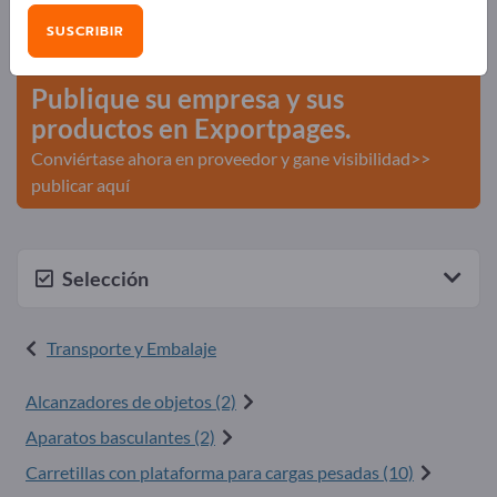
Necesidades – Ofertas – Productos usados – Contactos
SUSCRIBIR
comerciales >> Empiece aquí
Publique su empresa y sus
productos en Exportpages.
Conviértase ahora en proveedor y gane visibilidad>>
publicar aquí
Selección
Transporte y Embalaje
Alcanzadores de objetos (2)
Aparatos basculantes (2)
Carretillas con plataforma para cargas pesadas (10)