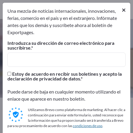
Distribuidores
1
×
Una mezcla de noticias internacionales, innovaciones,
ferias, comercio en el país y en el extranjero. Infórmate
antes que los demás y suscríbete ahora al boletín de
Aparatos de transporte –
Exportpages.
encuentre fabricantes y
Introduzca su dirección de correo electrónico para
proveedores
suscribirse.
Exportadores
Fabricantes
92
91
Estoy de acuerdo en recibir sus boletines y acepto la
declaración de privacidad de datos.
Distribuidores
1
Puede darse de baja en cualquier momento utilizando el
enlace que aparece en nuestro boletín.
Exportpages
Transporte y Embalaje
Utilizamos Brevo como plataforma de marketing. Al hacer clic a
Aparatos de transporte
continuación para enviar este formulario, usted reconoce que
la información que ha proporcionado será transferida a Brevo
para su procesamiento de acuerdo con las
condiciones de uso
.
¡Anúnciese gratis en Exportpages!