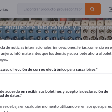
orías
– encuentre fabricantes y proveedor
cantes
la de noticias internacionales, innovaciones, ferias, comercio en el
tranjero. Infórmate antes que los demás y suscríbete ahora al bolet
ages.
res y baterías
Bateria de Condensadores
ca su dirección de correo electrónico para suscribirse.
ages!
Contactos comerciales >> Empiece aquí
de acuerdo en recibir sus boletines y acepto la declaración de
ad de datos.
oductos en Exportpages.
idad>> publicar aquí
rse de baja en cualquier momento utilizando el enlace que aparec