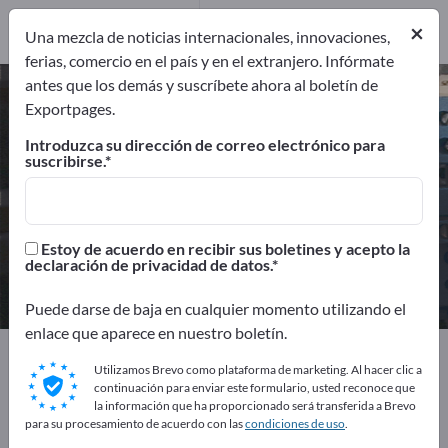
Distribuidores
3
×
Una mezcla de noticias internacionales, innovaciones,
ferias, comercio en el país y en el extranjero. Infórmate
antes que los demás y suscríbete ahora al boletín de
Elementos de construcción pasivos
Exportpages.
– encuentre fabricantes y
Introduzca su dirección de correo electrónico para
proveedores
suscribirse.
Exportadores
Fabricantes
90
87
Estoy de acuerdo en recibir sus boletines y acepto la
declaración de privacidad de datos.
Distribuidores
3
Puede darse de baja en cualquier momento utilizando el
enlace que aparece en nuestro boletín.
Exportpages
Ingeniería eléctrica
Utilizamos Brevo como plataforma de marketing. Al hacer clic a
Componentes electrónicos
continuación para enviar este formulario, usted reconoce que
Elementos de construcción pasivos
la información que ha proporcionado será transferida a Brevo
para su procesamiento de acuerdo con las
condiciones de uso
.