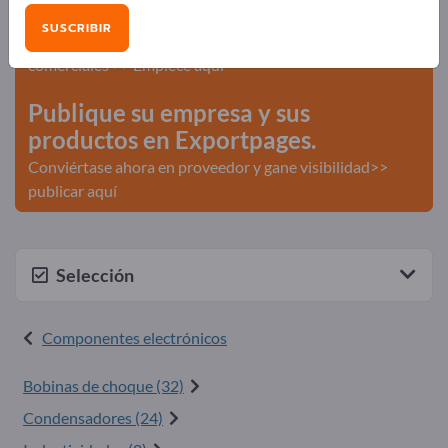
¡Anúnciese gratis en Exportpages!
SUSCRIBIR
Necesidades – Ofertas – Productos usados – Contactos
comerciales >> Empiece aquí
Publique su empresa y sus
productos en Exportpages.
Conviértase ahora en proveedor y gane visibilidad>>
publicar aquí
Selección
Componentes electrónicos
Bobinas de choque (32)
Condensadores (24)