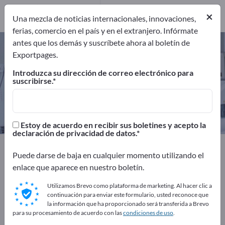
Fabricantes
2
×
Una mezcla de noticias internacionales, innovaciones,
ferias, comercio en el país y en el extranjero. Infórmate
antes que los demás y suscríbete ahora al boletín de
Muelas abrasivas dentales –
Exportpages.
encuentre fabricantes y
Introduzca su dirección de correo electrónico para
proveedores
suscribirse.
Exportadores
Fabricantes
2
2
Estoy de acuerdo en recibir sus boletines y acepto la
declaración de privacidad de datos.
Exportpages
Medicina y laboratorio
Puede darse de baja en cualquier momento utilizando el
Productos dentales
Muelas abrasivas dentales
enlace que aparece en nuestro boletín.
¡Anúnciese gratis en Exportpages!
Utilizamos Brevo como plataforma de marketing. Al hacer clic a
continuación para enviar este formulario, usted reconoce que
Necesidades – Ofertas – Productos usados – Contactos
la información que ha proporcionado será transferida a Brevo
para su procesamiento de acuerdo con las
condiciones de uso
.
comerciales >> Empiece aquí