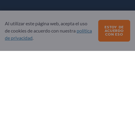
¿Preguntas?
Al utilizar este página web, acepta el uso
Preguntas frecuentes
ESTOY DE
de cookies de acuerdo con nuestra
política
ACUERDO
CON ESO
Nuestra oferta de servicios
de privacidad
.
Acerca de nosotros
Mensaje a Exportpages
Exportpages International Network
Exportpages International GmbH
Becker-Göring-Straße 15
76307 Karlsbad
Germany