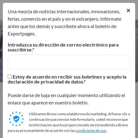
Fabricantes
1
×
Una mezcla de noticias internacionales, innovaciones,
ferias, comercio en el país y en el extranjero. Infórmate
antes que los demás y suscríbete ahora al boletín de
Instrumentos de aviación –
Exportpages.
encuentre fabricantes y
Introduzca su dirección de correo electrónico para
proveedores
suscribirse.
Exportadores
Fabricantes
1
1
Estoy de acuerdo en recibir sus boletines y acepto la
declaración de privacidad de datos.
Exportpages
Vehículos
Navehación aérea y espacial
Puede darse de baja en cualquier momento utilizando el
Instrumentos de aviación
enlace que aparece en nuestro boletín.
¡Anúnciese gratis en Exportpages!
Utilizamos Brevo como plataforma de marketing. Al hacer clic a
continuación para enviar este formulario, usted reconoce que
Necesidades – Ofertas – Productos usados – Contactos
la información que ha proporcionado será transferida a Brevo
para su procesamiento de acuerdo con las
condiciones de uso
.
comerciales >> Empiece aquí