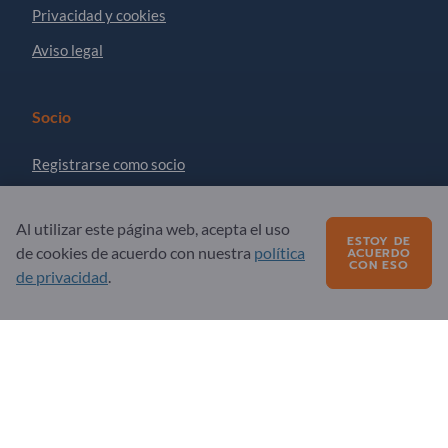
Privacidad y cookies
Aviso legal
Socio
Registrarse como socio
Suscribirse al boletín
Al utilizar este página web, acepta el uso
ESTOY DE
de cookies de acuerdo con nuestra
política
ACUERDO
¿Preguntas?
CON ESO
de privacidad
.
Preguntas frecuentes
Nuestra oferta de servicios
Acerca de nosotros
Mensaje a Exportpages