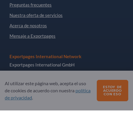
Preguntas frecuentes
Nuestra oferta de servicios
Acerca de nosotros
Mensaje a Exportpages
Exportpages International Network
Exportpages International GmbH
Becker-Göring-Straße 15
76307 Karlsbad
Al utilizar este página web, acepta el uso
ESTOY DE
Germany
de cookies de acuerdo con nuestra
política
ACUERDO
CON ESO
de privacidad
.
Copyright © 2026 Exportpages International GmbH. All
Rights Reserved.