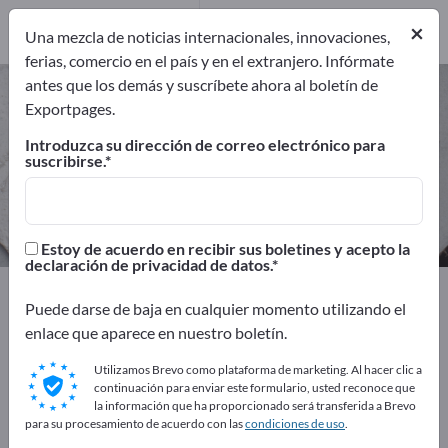
Fabricantes
5
×
Una mezcla de noticias internacionales, innovaciones,
ferias, comercio en el país y en el extranjero. Infórmate
antes que los demás y suscríbete ahora al boletín de
Máquinas de cortar el pelo –
Exportpages.
encuentre fabricantes y
Introduzca su dirección de correo electrónico para
proveedores
suscribirse.
Exportadores
Fabricantes
5
5
Estoy de acuerdo en recibir sus boletines y acepto la
declaración de privacidad de datos.
Exportpages
Materias primas
Puede darse de baja en cualquier momento utilizando el
Consumibles comerciales
Artículos de peluquería
enlace que aparece en nuestro boletín.
Máquinas de cortar el pelo
Utilizamos Brevo como plataforma de marketing. Al hacer clic a
continuación para enviar este formulario, usted reconoce que
¡Anúnciese gratis en Exportpages!
la información que ha proporcionado será transferida a Brevo
para su procesamiento de acuerdo con las
condiciones de uso
.
Necesidades – Ofertas – Productos usados – Contactos