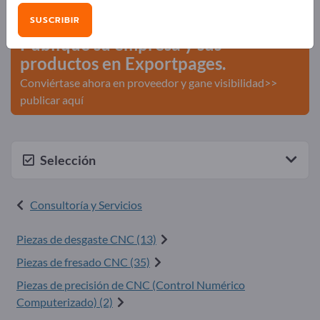
comerciales >> Empiece aquí
SUSCRIBIR
Publique su empresa y sus
productos en Exportpages.
Conviértase ahora en proveedor y gane visibilidad>>
publicar aquí
Selección
Consultoría y Servicios
Piezas de desgaste CNC (13)
Piezas de fresado CNC (35)
Piezas de precisión de CNC (Control Numérico
Computerizado) (2)