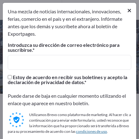
servicio
2
Distribuidores
1
×
Una mezcla de noticias internacionales, innovaciones,
ferias, comercio en el país y en el extranjero. Infórmate
antes que los demás y suscríbete ahora al boletín de
Fabricación de CNC – encuentre
Exportpages.
fabricantes y proveedores
Introduzca su dirección de correo electrónico para
suscribirse.
Exportadores
Fabricantes
82
79
Proveedores de servicio
Distribuidores
Estoy de acuerdo en recibir sus boletines y acepto la
2
1
declaración de privacidad de datos.
Puede darse de baja en cualquier momento utilizando el
Exportpages
Consultoría y Servicios
enlace que aparece en nuestro boletín.
Fabricación de CNC
Utilizamos Brevo como plataforma de marketing. Al hacer clic a
continuación para enviar este formulario, usted reconoce que
¡Anúnciese gratis en Exportpages!
la información que ha proporcionado será transferida a Brevo
para su procesamiento de acuerdo con las
condiciones de uso
.
Necesidades – Ofertas – Productos usados – Contactos