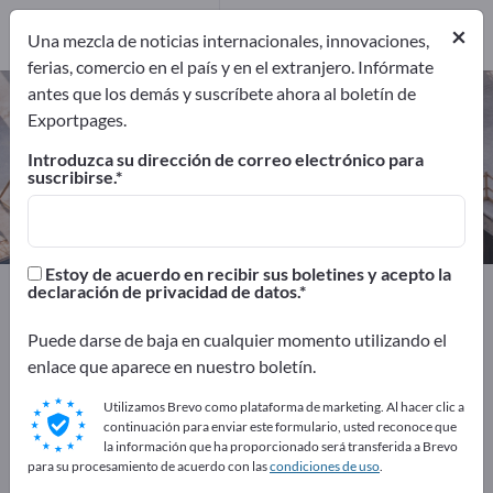
Fabricantes
6
×
Una mezcla de noticias internacionales, innovaciones,
ferias, comercio en el país y en el extranjero. Infórmate
antes que los demás y suscríbete ahora al boletín de
Martillos neumáticos – encuentre
Exportpages.
fabricantes y proveedores
Introduzca su dirección de correo electrónico para
suscribirse.
Exportadores
Fabricantes
6
6
Estoy de acuerdo en recibir sus boletines y acepto la
Exportpages
Herramientas de taller
declaración de privacidad de datos.
Herramientas neumáticas
Martillos neumáticos
Puede darse de baja en cualquier momento utilizando el
enlace que aparece en nuestro boletín.
¡Anúnciese gratis en Exportpages!
Utilizamos Brevo como plataforma de marketing. Al hacer clic a
Necesidades – Ofertas – Productos usados – Contactos
continuación para enviar este formulario, usted reconoce que
comerciales >> Empiece aquí
la información que ha proporcionado será transferida a Brevo
para su procesamiento de acuerdo con las
condiciones de uso
.
Publique su empresa y sus