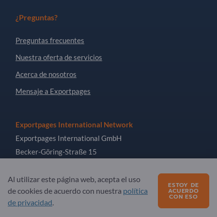
¿Preguntas?
Preguntas frecuentes
Nuestra oferta de servicios
Acerca de nosotros
Mensaje a Exportpages
Exportpages International Network
Exportpages International GmbH
Becker-Göring-Straße 15
76307 Karlsbad
Germany
Al utilizar este página web, acepta el uso
ESTOY DE
de cookies de acuerdo con nuestra
política
ACUERDO
CON ESO
de privacidad
.