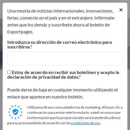
Fabricantes
5
×
Una mezcla de noticias internacionales, innovaciones,
ferias, comercio en el país y en el extranjero. Infórmate
antes que los demás y suscríbete ahora al boletín de
Anclaje de transporte – encuentre
Exportpages.
fabricantes y proveedores
Introduzca su dirección de correo electrónico para
suscribirse.
Exportadores
Fabricantes
5
5
Estoy de acuerdo en recibir sus boletines y acepto la
Exportpages
Transporte y Embalaje
declaración de privacidad de datos.
Sistemas de transporte
Medios de transporte
Puede darse de baja en cualquier momento utilizando el
Anclaje de transporte
enlace que aparece en nuestro boletín.
¡Anúnciese gratis en Exportpages!
Utilizamos Brevo como plataforma de marketing. Al hacer clic a
continuación para enviar este formulario, usted reconoce que
Necesidades – Ofertas – Productos usados – Contactos
la información que ha proporcionado será transferida a Brevo
comerciales >> Empiece aquí
para su procesamiento de acuerdo con las
condiciones de uso
.