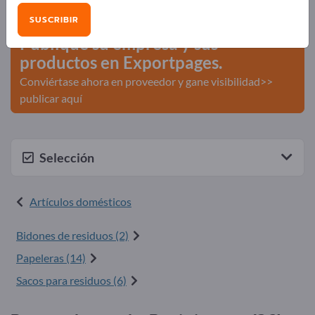
comerciales >> Empiece aquí
SUSCRIBIR
Publique su empresa y sus
productos en Exportpages.
Conviértase ahora en proveedor y gane visibilidad>>
publicar aquí
Selección
Artículos domésticos
Bidones de residuos (2)
Papeleras (14)
Sacos para residuos (6)