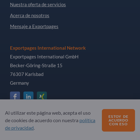
Nuestra oferta de servicios
Acerca de nosotros
Mensaje a Exportpages
Exportpages International Network
Exportpages International GmbH
Becker-Göring-Straße 15
76307 Karlsbad
Germany
Al utilizar este página web, acepta el uso
Copyright © 2026 Exportpages International GmbH. All
ESTOY DE
de cookies de acuerdo con nuestra
política
ACUERDO
Rights Reserved.
CON ESO
de privacidad
.