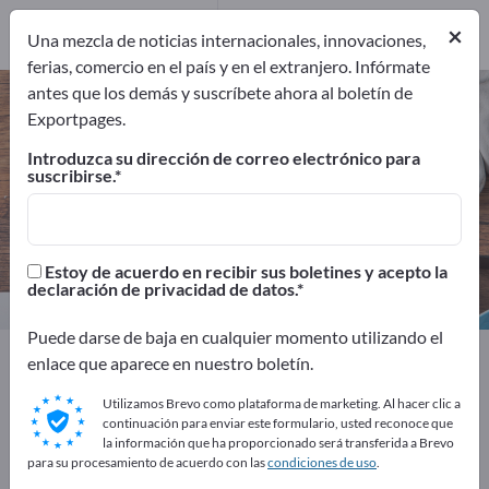
Distribuidores
2
×
Una mezcla de noticias internacionales, innovaciones,
ferias, comercio en el país y en el extranjero. Infórmate
antes que los demás y suscríbete ahora al boletín de
Recipientes – encuentre
Exportpages.
fabricantes y proveedores
Introduzca su dirección de correo electrónico para
suscribirse.
Exportadores
Fabricantes
26
24
Distribuidores
Estoy de acuerdo en recibir sus boletines y acepto la
2
declaración de privacidad de datos.
Puede darse de baja en cualquier momento utilizando el
Exportpages
Doméstico y Vivienda
enlace que aparece en nuestro boletín.
Artículos domésticos
Recipientes
Utilizamos Brevo como plataforma de marketing. Al hacer clic a
continuación para enviar este formulario, usted reconoce que
¡Anúnciese gratis en Exportpages!
la información que ha proporcionado será transferida a Brevo
para su procesamiento de acuerdo con las
condiciones de uso
.
Necesidades – Ofertas – Productos usados – Contactos